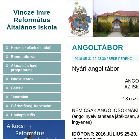
Vincze Imre
Református
Általános Iskola
ANGOLTÁBOR
Hírek iskolánk életéből
Bemutatkozás
2016-05-31 12:23:30 / BEKE FERENC
Aktualitás havi
Nyári angol tábor
programunk
Iskolai iratok
ANGO
AZ IS
Galéria
Tanáraink
2-8.oszt
Elérhetőség, kapcsolat
NEM CSAK ANGOLOSOKNAK!
Honlapfelelős
(angol nyelv tanítása játékosan, 
ingyenes)
IDŐPONT:
2016.JÚLIUS 25-29.