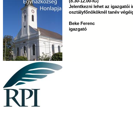
(8.30-12.00-IG)
Jelentkezni lehet az igazgatói
osztályfőnököknél tanév végéi
Beke Ferenc
igazgató
Látogatók ma: 8, összesen: 358944 |
Copyright © 2009 Dunántúl