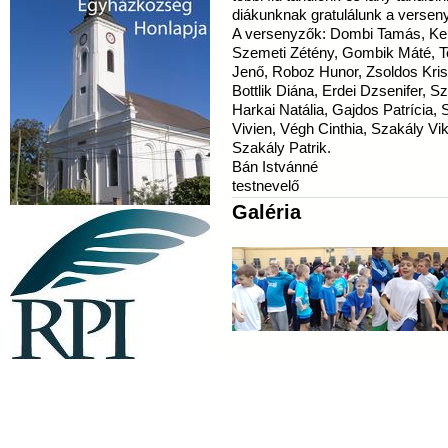
diákunknak gratulálunk a versenye
A versenyzők: Dombi Tamás, Ke
Szemeti Zétény, Gombik Máté, Teb
Jenő, Roboz Hunor, Zsoldos Kris
Bottlik Diána, Erdei Dzsenifer, 
Harkai Natália, Gajdos Patrícia, 
Vivien, Végh Cinthia, Szakály Vik
Szakály Patrik.
Bán Istvánné
testnevelő
Galéria
Látogatók ma: 7, összesen: 358969 |
Copyright © 2009 Dunántúl