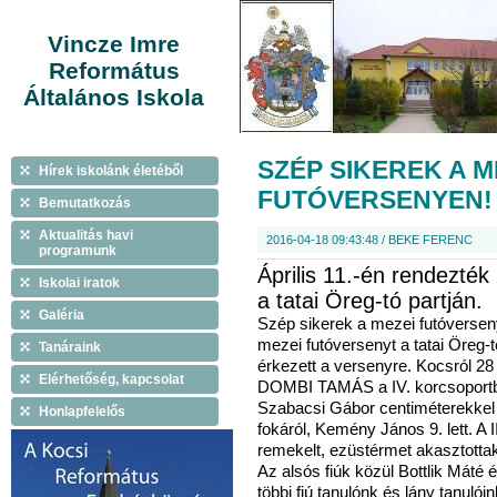
Vincze Imre
Református
Általános Iskola
SZÉP SIKEREK A M
Hírek iskolánk életéből
FUTÓVERSENYEN!
Bemutatkozás
Aktualitás havi
2016-04-18 09:43:48 / BEKE FERENC
programunk
Április 11.-én rendezté
Iskolai iratok
a tatai Öreg-tó partján.
Galéria
Szép sikerek a mezei futóverseny
mezei futóversenyt a tatai Öreg-t
Tanáraink
érkezett a versenyre. Kocsról 28
Elérhetőség, kapcsolat
DOMBI TAMÁS a IV. korcsoportban
Szabacsi Gábor centiméterekkel
Honlapfelelős
fokáról, Kemény János 9. lett. A 
remekelt, ezüstérmet akasztottak 
Az alsós fiúk közül Bottlik Máté ér
többi fiú tanulónk és lány tanulói